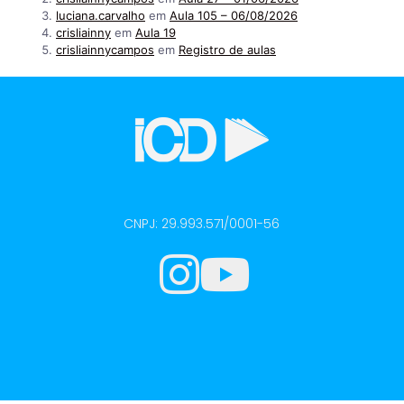
luciana.carvalho
em
Aula 105 – 06/08/2026
crisliainny
em
Aula 19
crisliainnycampos
em
Registro de aulas
CNPJ: 29.993.571/0001-56