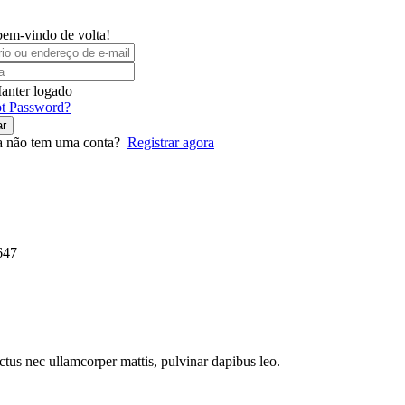
bem-vindo de volta!
anter logado
t Password?
ar
a não tem uma conta?
Registrar agora
647
luctus nec ullamcorper mattis, pulvinar dapibus leo.