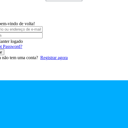
bem-vindo de volta!
anter logado
t Password?
ar
a não tem uma conta?
Registrar agora