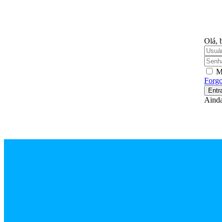
Olá, 
M
Forgo
Entr
Aind