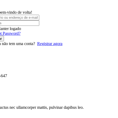
bem-vindo de volta!
anter logado
t Password?
ar
a não tem uma conta?
Registrar agora
0-647
 luctus nec ullamcorper mattis, pulvinar dapibus leo.