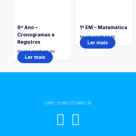
6º Ano –
1º EM – Matemática
Cronogramas e
R$
175,29
R$
87,65
Registros
Ler mais
R$
227,88
R$
113,94
Ler mais
CNPJ: 29.993.571/0001-56