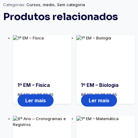
Categorias:
Cursos
,
medio
,
Sem categoria
Produtos relacionados
1º EM – Física
1º EM – Biologia
R$
175,29
R$
87,65
R$
175,29
R$
87,65
Ler mais
Ler mais