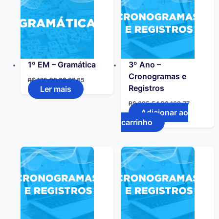
1º EM – Gramática
3º Ano –
Cronogramas e
R$
175,29
R$
87,65
Registros
Ler mais
R$
325,54
R$
162,77
Adicionar ao
carrinho