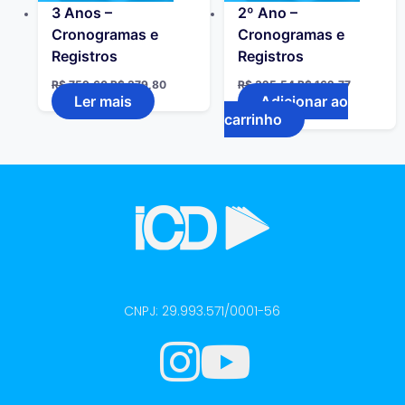
3 Anos –
2º Ano –
Cronogramas e
Cronogramas e
Registros
Registros
R$
759,60
R$
379,80
R$
325,54
R$
162,77
Ler mais
Adicionar ao
carrinho
CNPJ: 29.993.571/0001-56