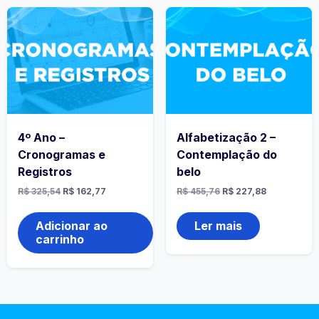
4º Ano –
Alfabetização 2 –
Cronogramas e
Contemplação do
Registros
belo
R$
325,54
R$
162,77
R$
455,76
R$
227,88
Adicionar ao
Ler mais
carrinho