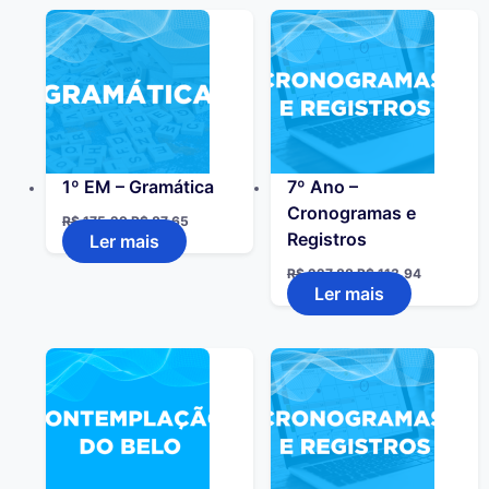
1º EM – Gramática
7º Ano –
Cronogramas e
R$
175,29
R$
87,65
Registros
Ler mais
R$
227,88
R$
113,94
Ler mais