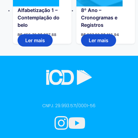
Alfabetização 1 –
8º Ano –
Contemplação do
Cronogramas e
belo
Registros
R$
455,76
R$
227,88
R$
227,88
R$
113,94
Ler mais
Ler mais
CNPJ: 29.993.571/0001-56