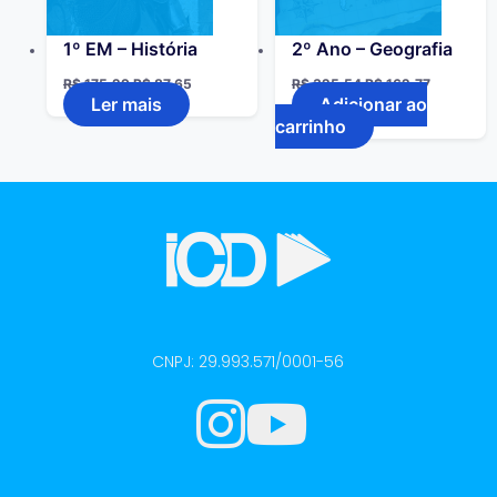
1º EM – História
2º Ano – Geografia
R$
175,29
R$
87,65
R$
325,54
R$
162,77
Ler mais
Adicionar ao
carrinho
CNPJ: 29.993.571/0001-56