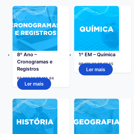
8º Ano –
1º EM – Química
Cronogramas e
R$
175,29
R$
87,65
Registros
Ler mais
R$
227,88
R$
113,94
Ler mais