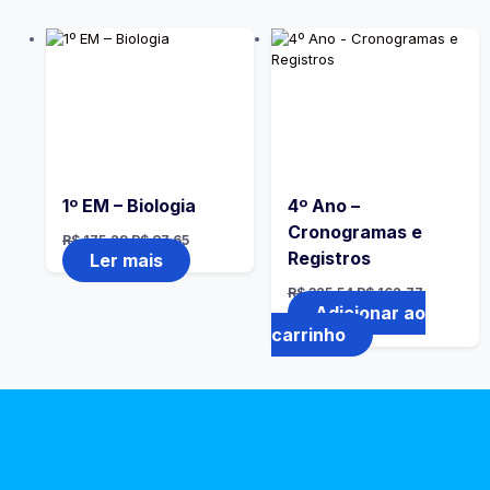
1º EM – Biologia
4º Ano –
Cronogramas e
R$
175,29
R$
87,65
Registros
Ler mais
R$
325,54
R$
162,77
Adicionar ao
carrinho