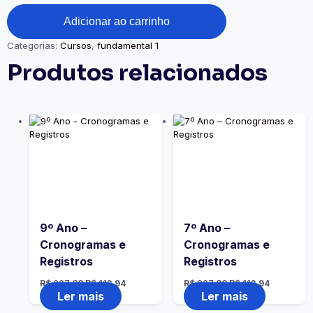
Adicionar ao carrinho
Categorias:
Cursos
,
fundamental 1
Produtos relacionados
9º Ano –
7º Ano –
Cronogramas e
Cronogramas e
Registros
Registros
R$
227,88
R$
113,94
R$
227,88
R$
113,94
Ler mais
Ler mais