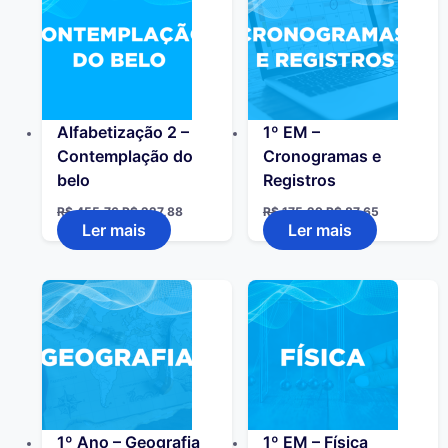
Alfabetização 2 –
1º EM –
Contemplação do
Cronogramas e
belo
Registros
R$
455,76
R$
227,88
R$
175,29
R$
87,65
Ler mais
Ler mais
1º Ano – Geografia
1º EM – Física