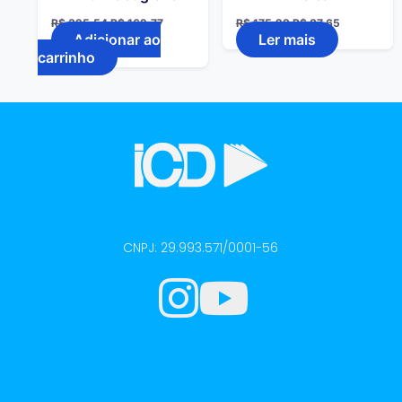
R$
325,54
R$
162,77
R$
175,29
R$
87,65
Adicionar ao
Ler mais
carrinho
CNPJ: 29.993.571/0001-56