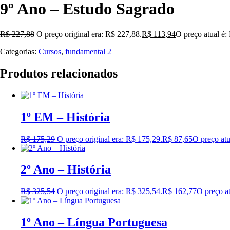
9º Ano – Estudo Sagrado
R$
227,88
O preço original era: R$ 227,88.
R$
113,94
O preço atual é:
Categorias:
Cursos
,
fundamental 2
Produtos relacionados
1º EM – História
R$
175,29
O preço original era: R$ 175,29.
R$
87,65
O preço atu
2º Ano – História
R$
325,54
O preço original era: R$ 325,54.
R$
162,77
O preço at
1º Ano – Língua Portuguesa