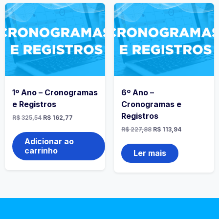
1º Ano – Cronogramas
6º Ano –
e Registros
Cronogramas e
Registros
R$
325,54
R$
162,77
R$
227,88
R$
113,94
Adicionar ao
carrinho
Ler mais