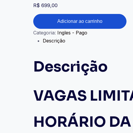
R$
699,00
INGLÊS
Adicionar ao carrinho
-
Categoria:
Ingles - Pago
acima
Descrição
11
anos
quantidade
Descrição
VAGAS LIMI
HORÁRIO DA 