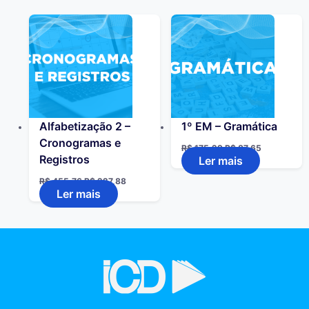
Alfabetização 2 –
1º EM – Gramática
Cronogramas e
R$
175,29
R$
87,65
Registros
Ler mais
R$
455,76
R$
227,88
Ler mais