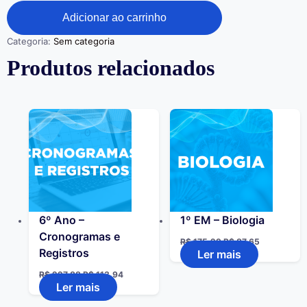
Adicionar ao carrinho
Categoria:
Sem categoria
Produtos relacionados
6º Ano –
1º EM – Biologia
Cronogramas e
R$
175,29
R$
87,65
Registros
Ler mais
R$
227,88
R$
113,94
Ler mais