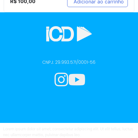
R$
100,00
Adicionar ao carrinho
CNPJ: 29.993.571/0001-56
Lorem ipsum dolor sit amet, consectetur adipiscing elit. Ut elit tellus, luctus
nec ullamcorper mattis, pulvinar dapibus leo.