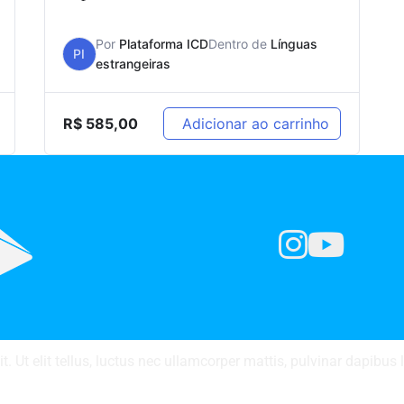
Por
Plataforma ICD
Dentro de
Línguas
PI
estrangeiras
R$
585,00
Adicionar ao carrinho
. Ut elit tellus, luctus nec ullamcorper mattis, pulvinar dapibus 