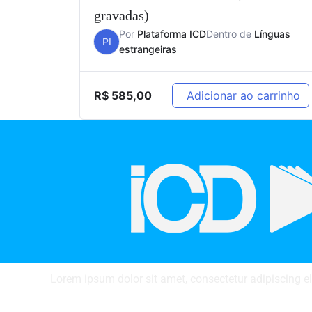
gravadas)
Por
Plataforma ICD
Dentro de
Línguas
PI
estrangeiras
R$
585,00
Adicionar ao carrinho
Lorem ipsum dolor sit amet, consectetur adipiscing elit